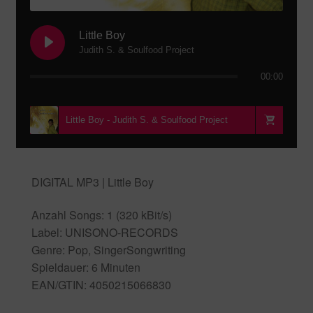
Little Boy
Judith S. & Soulfood Project
00:00
Little Boy - Judith S. & Soulfood Project
DIGITAL MP3 | Little Boy
Anzahl Songs: 1 (320 kBit/s)
Label: UNISONO-RECORDS
Genre: Pop, SingerSongwriting
Spieldauer: 6 Minuten
EAN/GTIN: 4050215066830