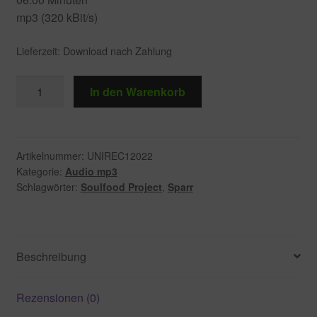
mp3 (320 kBit/s)
Lieferzeit:
Download nach Zahlung
DIGITAL
In den Warenkorb
MP3
|
Little
Boy
Artikelnummer:
UNIREC12022
Kategorie:
Audio mp3
Menge
Schlagwörter:
Soulfood Project
,
Sparr
Beschreibung
Rezensionen (0)