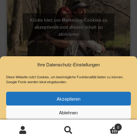
Klicke hier, um Marketing-Cookies zu
akzeptieren und diesen Inhalt zu
aktivieren
Ihre Datenschutz-Einstellungen
Diese Website nutzt Cookies, um bestmögliche Funktionalität bieten zu können.
Google-Fonts werden lokal eingebunden.
© UNISONO-RECORDS / CD-Shop 2026
Akzeptieren
Privacy Policy / Datenschutzerklärung
AGB
.
Ablehnen
Voreinstellungen anzeigen
0
Suchen
Suchen